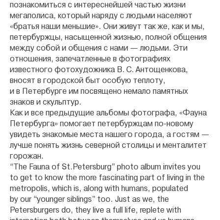
познакомиться с интереснейшей частью жизни
мегаполиса, который наряду с людьми населяют
«братья наши меньшие». Они живут так же, как и мы,
петербуржцы, насыщенной жизнью, полной общения
между собой и общения с нами — людьми. Эти
отношения, запечатленные в фотографиях
известного фотохудожника В. С. Антощенкова,
вносят в городской быт особую теплоту,
и в Петербурге им посвящено немало памятных
знаков и скульптур.
Как и все предыдущие альбомы фотографа, «Фауна
Петербурга» помогает петербуржцам по-новому
увидеть знакомые места нашего города, а гостям —
лучше понять жизнь северной столицы и менталитет
горожан.
“The Fauna of St.Petersburg” photo album invites you
to get to know the more fascinating part of living in the
metropolis, which is, along with humans, populated
by our “younger siblings” too. Just as we, the
Petersburgers do, they live a full life, replete with