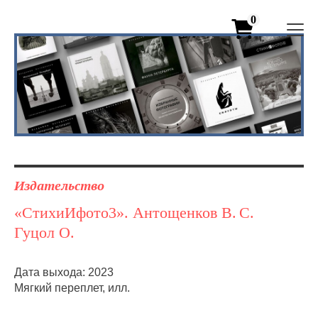
0
Издательство
«СтихиИфото3». Антощенков В. С.
Гуцол О.
Дата выхода: 2023
Мягкий переплет, илл.