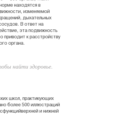
 норме находятся в
вижности, изменяемой
кращений, дыхательных
сосудов. В ответ на
ействие, эта подвижность
о приводит к расстройству
ого органа.
тобы найти здоровье.
ских школ, практикующих
ано более 500 иллюстраций
исфункцийверхней и нижней