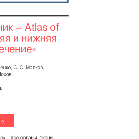
к = Atlas of
няя и нижняя
лечение»
енко, С. С. Малков,
Мохов
.
ну
е» – все органы, ткани