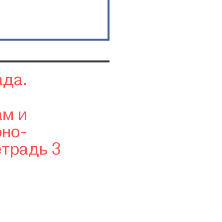
ада.
ам и
рно-
етрадь 3