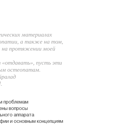
гических материалах
опатии, а также на том,
ы на протяжении моей
т «отдавать», пусть эти
дым остеопатам.
йралад
.
им проблемам
щены вопросы
ьного аппарата
офии и основным концепциям