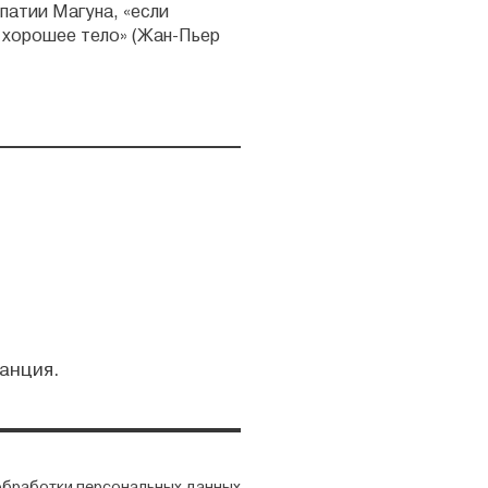
патии Магуна, «если
о хорошее тело» (Жан-Пьер
анция.
обработки персональных данных