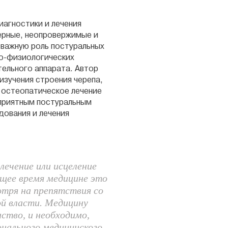
иагностики и лечения
ерные, неопровержимые и
 важную роль постуральных
о-физиологических
ельного аппарата. Автор
зучения строения черепа,
о остеопатическое лечение
приятным постуральным
дования и лечения
лечение или исцеление
щее время медицине это
отря на препятствия со
й власти. Медицину
ство, и необходимо,
нального медицинского