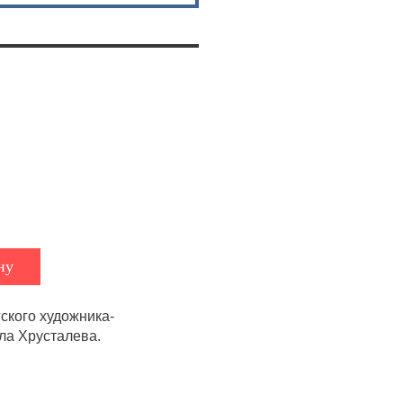
ну
ского художника-
ла Хрусталева.